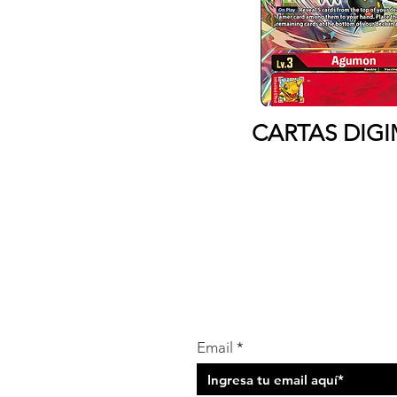
CARTAS DIG
Contacto
Tel: 2221600564
whatsapp 2221600564
Suscríbete para conocer que o
Email