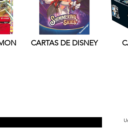
IMON
CARTAS DE DISNEY
C
tras monedas tienen el valor numismatico
U