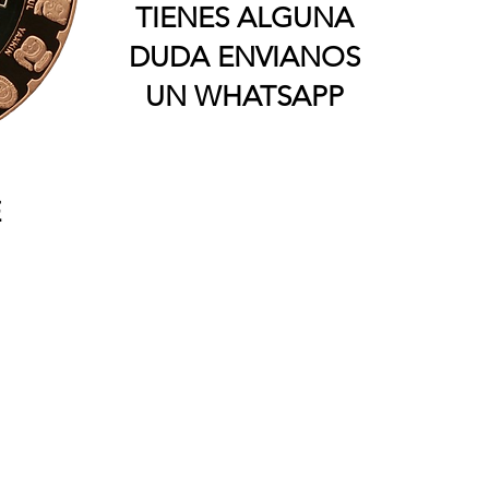
TIENES ALGUNA
DUDA ENVIANOS
UN WHATSAPP
E
tras monedas tienen el valor numismatico