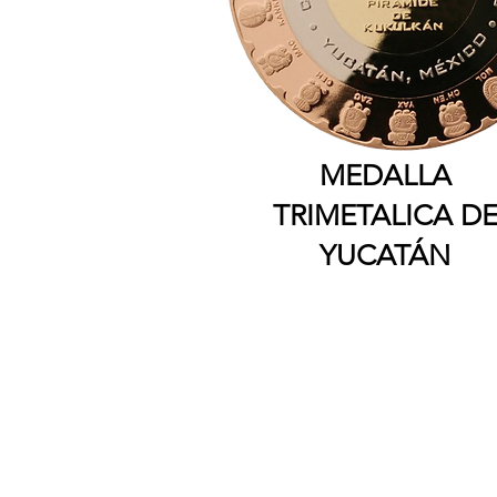
MEDALLA
TRIMETALICA D
YUCATÁN
Contacto
Tel: 2221600564
whatsapp 2221600564
Suscríbete para conocer que o