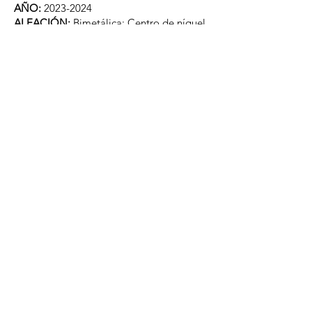
AÑO:
2023-2024
ALEACIÓN:
Bimetálica: Centro de níquel
bañado en cobre, anillo de níquel y latón
DENOMINACIÓN:
1 Euro
CANTO:
Estriado discontinuo
FORMA:
Redonda
PESO:
7.5​
(g)
DIÁMETRO
23.25 (mm)
GROSOR:
2.33(mm)
PAÍS:
CROACIA
AÑO:
2023-2024