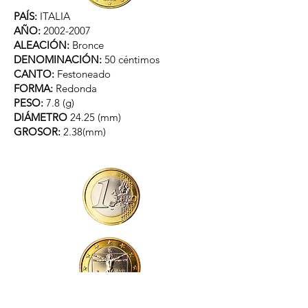
PAÍS:
ITALIA
AÑO:
2002-2007
ALEACIÓN:
Bronce
DENOMINACIÓN:
5
0 céntimos
CANTO:
Festoneado
FORMA:
Redonda
PESO:
7.8​
(g)
DIÁMETRO
24.25 (mm)
GROSOR:
2.38(mm)
PAÍS:
ITALIA