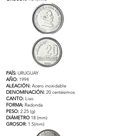
PAÍS:
URUGUAY
AÑO:
1994
ALEACIÓN:
Acero inoxidable
DENOMINACIÓN:
20 centésimos
CANTO:
Liso
FORMA:
Redonda
PESO:
2.25 (g)
DIÁMETRO
18 (mm)
GROSOR:
1.5(mm)